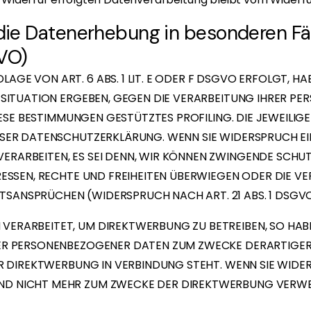
ie Datenerhebung in besonderen Fä
GVO)
E VON ART. 6 ABS. 1 LIT. E ODER F DSGVO ERFOLGT, HAB
N SITUATION ERGEBEN, GEGEN DIE VERARBEITUNG IHRER 
DIESE BESTIMMUNGEN GESTÜTZTES PROFILING. DIE JEWEILI
ESER DATENSCHUTZERKLÄRUNG. WENN SIE WIDERSPRUCH EI
ERARBEITEN, ES SEI DENN, WIR KÖNNEN ZWINGENDE SCHU
ERESSEN, RECHTE UND FREIHEITEN ÜBERWIEGEN ODER DIE 
SANSPRÜCHEN (WIDERSPRUCH NACH ART. 21 ABS. 1 DSGVO
ERARBEITET, UM DIREKTWERBUNG ZU BETREIBEN, SO HABE
ER PERSONENBEZOGENER DATEN ZUM ZWECKE DERARTIGER 
ER DIREKTWERBUNG IN VERBINDUNG STEHT. WENN SIE WIDE
D NICHT MEHR ZUM ZWECKE DER DIREKTWERBUNG VERWEND